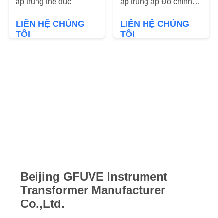
áp trung thế đúc
áp trung áp Độ chính
xác cao
TIN
LIÊN HỆ CHÚNG
LIÊN HỆ CHÚNG
TÔI
TÔI
TỨC
YÊU
CẦU
BÁO
GIÁ
SƠ
ĐỒ
Beijing GFUVE Instrument
TRANG
Transformer Manufacturer
WEB
Co.,Ltd.