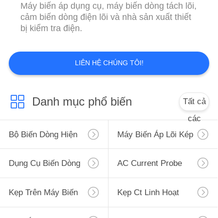
Máy biến áp dụng cụ, máy biến dòng tách lõi,
PRIVACY
cảm biến dòng điện lõi và nhà sản xuất thiết
POLICY
bị kiểm tra điện.
LIÊN HỆ CHÚNG TÔI!
Danh mục phổ biến
Tất cả
các
Bộ Biến Dòng Hiện
Máy Biến Áp Lõi Kép
Tại Số Không
Dụng Cụ Biến Dòng
AC Current Probe
Điện
Kẹp Trên Máy Biến
Kẹp Ct Linh Hoạt