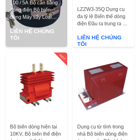
THAM
100 / 5A Bộ cân bằng
LZZW3-35Q Dụng cụ
dòng điện Bộ biến
QUAN
đa tỷ lệ Biến thế dòng
dòng Máy sấy Loại
NHÀ
điện Đầu ra trung ra Độ
50mm Độ mở ống kính
chính xác cao
LIÊN HỆ CHÚNG
0.5% Độ chính xác Cao
MÁY
LIÊN HỆ CHÚNG
TÔI
TÔI
KIỂM
HOT
SOÁT
CHẤT
LƯỢNG
LIÊN
HỆ
CHÚNG
Bộ biến dòng hiện tại
Dụng cụ từ tính trong
TÔI
10KV, Bộ biến thế điện
nhà Bộ biến dòng điện