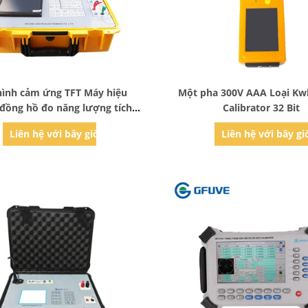
Bad Request
Bad Request
ình cảm ứng TFT Máy hiệu
Một pha 300V AAA Loại Kw
đồng hồ đo năng lượng tích
Calibrator 32 Bit
p với thử nghiệm Creep
Liên hệ với bây giờ
Liên hệ với bây gi