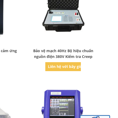
Bad Request
n cảm ứng
Bảo vệ mạch 40Hz Bộ hiệu chuẩn
nguồn điện 380V Kiểm tra Creep
ờ
Liên hệ với bây giờ