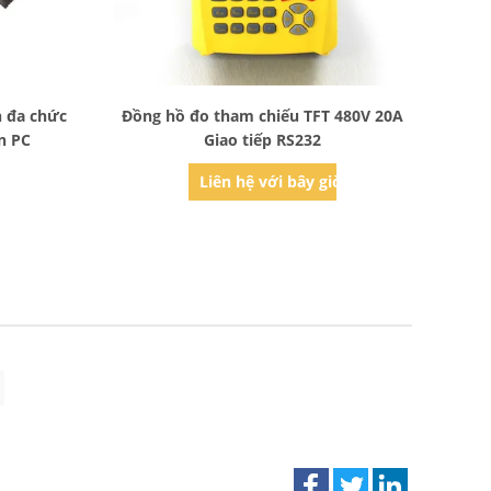
Bad Request
n đa chức
Đồng hồ đo tham chiếu TFT 480V 20A
n PC
Giao tiếp RS232
ờ
Liên hệ với bây giờ