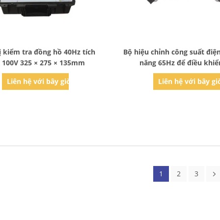
Bad Request
Bad Request
ị kiểm tra đồng hồ 40Hz tích
Bộ hiệu chỉnh công suất điệ
 100V 325 × 275 × 135mm
năng 65Hz để điều khiể
Liên hệ với bây giờ
Liên hệ với bây gi
1
2
3