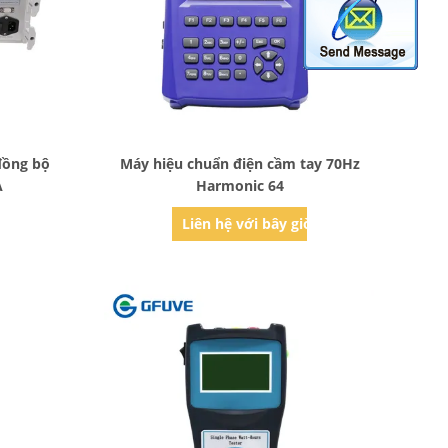
Bad Request
đồng bộ
Máy hiệu chuẩn điện cầm tay 70Hz
A
Harmonic 64
ờ
Liên hệ với bây giờ