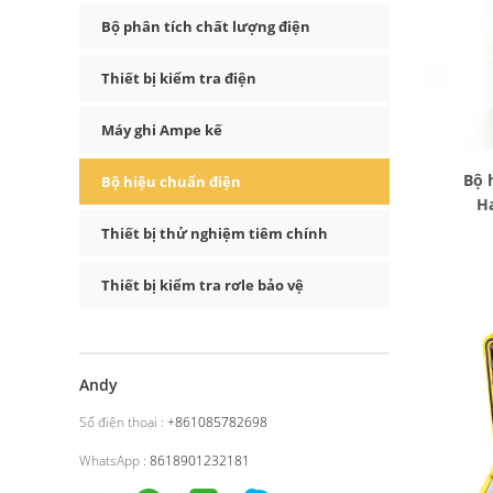
Bộ phân tích chất lượng điện
Thiết bị kiểm tra điện
Máy ghi Ampe kế
Bộ 
Bộ hiệu chuẩn điện
H
Thiết bị thử nghiệm tiêm chính
Thiết bị kiểm tra rơle bảo vệ
Andy
Số điện thoại :
+861085782698
WhatsApp :
8618901232181