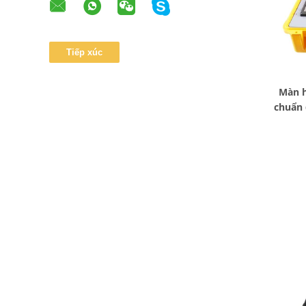
Màn h
chuẩn 
hợ