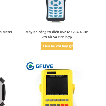
Bad Request
h Meter
Máy đo công tơ điện RS232 120A 45Hz
với tải 5A tích hợp
ờ
Liên hệ với bây giờ