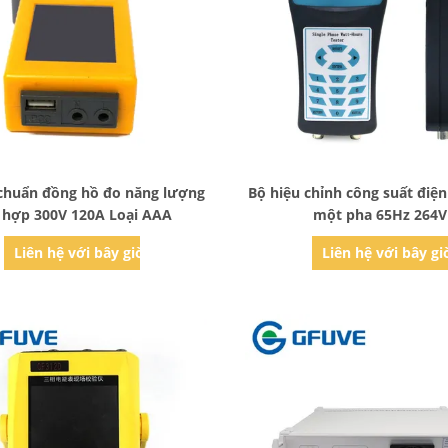
Bad Request
Bad Request
 chuẩn đồng hồ đo năng lượng
Bộ hiệu chỉnh công suất điệ
h hợp 300V 120A Loại AAA
một pha 65Hz 264V
Liên hệ với bây giờ
Liên hệ với bây gi