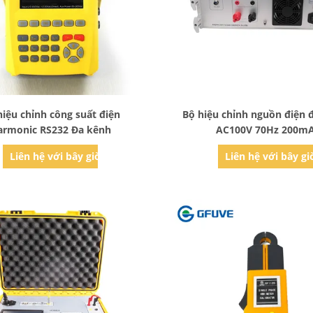
Bad Request
Bad Request
hiệu chỉnh công suất điện
Bộ hiệu chỉnh nguồn điện 
armonic RS232 Đa kênh
AC100V 70Hz 200m
Liên hệ với bây giờ
Liên hệ với bây gi