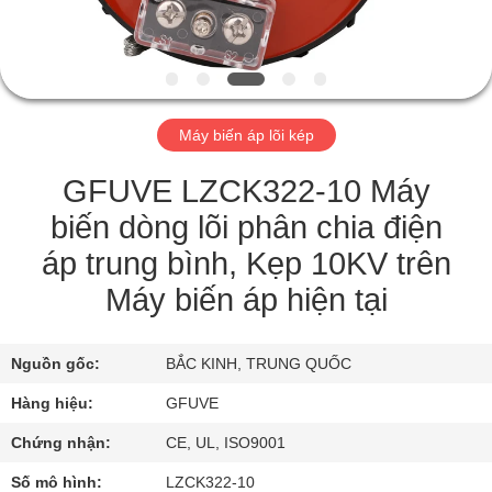
THAM
QUAN
NHÀ
MÁY
Máy biến áp lõi kép
KIỂM
GFUVE LZCK322-10 Máy
SOÁT
biến dòng lõi phân chia điện
CHẤT
áp trung bình, Kẹp 10KV trên
LƯỢNG
Máy biến áp hiện tại
LIÊN
Nguồn gốc:
BẮC KINH, TRUNG QUỐC
HỆ
Hàng hiệu:
GFUVE
CHÚNG
Chứng nhận:
CE, UL, ISO9001
TÔI
Số mô hình:
LZCK322-10