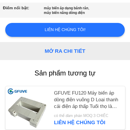
Điểm nổi bật:
,
máy biến áp dạng bánh rán
TIN
máy biến năng dòng điện
TỨC
LIÊN HỆ CHÚNG TÔI!
YÊU
CẦU
MỞ RA CHI TIẾT
BÁO
GIÁ
Sản phẩm tương tự
SƠ
GFUVE FU120 Máy biến áp
ĐỒ
dòng điện vuông D Loại thanh
TRANG
cái điện áp thấp Tuổi thọ làm
việc 5 năm
WEB
có thể đàm phán MOQ:3 CHIẾC
LIÊN HỆ CHÚNG TÔI