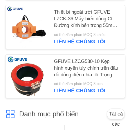
PRIVACY
Thiết bị ngoài trời GFUVE
POLICY
LZCK-36 Máy biến dòng Ct
Đường kính bên trong 55mm
cho hệ thống điện ac
có thể đàm phán MOQ:3 chiếc
LIÊN HỆ CHÚNG TÔI
GFUVE LZCG530-10 Kẹp
hình xuyến tùy chỉnh trên đầu
dò dòng điện chia lõi Trọng
lượng 3,1 Kgs
có thể đàm phán MOQ:3 pcs
LIÊN HỆ CHÚNG TÔI
Danh mục phổ biến
Tất cả
các