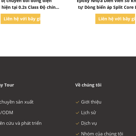
t bị chuyển đổi dòng điện
Epoxy Nhựa Diễn viên Số kh
 hiện tại 0.2s Class Độ chính
tự Dòng biến áp Split Core 
ao cho Máy đo Năng lượng
Vôn
Liên hệ với bây giờ
Liên hệ với bây g
y Tour
Về chúng tôi
chuyền sản xuất
Giới thiệu
/ODM
Lịch sử
ên cứu và phát triển
Dịch vụ
Nhóm của chúng tôi