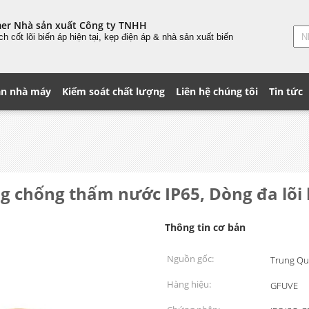
mer Nhà sản xuất Công ty TNHH
ách
cốt lõi
biến áp hiện tại, kẹp điện áp & nhà sản xuất biến
n nhà máy
Kiểm soát chất lượng
Liên hệ chúng tôi
Tin tức
 chống thấm nước IP65, Dòng đa lõi h
Thông tin cơ bản
Nguồn gốc:
Trung Qu
Hàng hiệu:
GFUVE