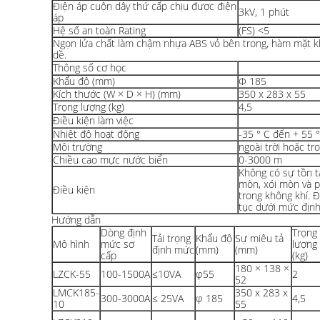
Điện áp cuộn dây thứ cấp chịu được điện
3kV, 1 phút
áp
Hệ số an toàn Rating
(FS) <5
Ngọn lửa chất làm chậm nhựa ABS vỏ bên trong, hàm mặt 
dề.
Thông số cơ học
Khẩu độ (mm)
Φ 185
Kích thước (W × D × H) (mm)
350 x 283 x 55
Trọng lượng (kg)
4,5
Điều kiện làm việc
Nhiệt độ hoạt động
-35 ° C đến + 55 
Môi trường
ngoài trời hoặc tr
Chiều cao mực nước biển
0-3000 m
Không có sự tồn tạ
mòn, xói mòn và 
Điều kiện
trong không khí. 
tục dưới mức địn
Hướng dẫn
Dòng định
Trọng
Tải trọng
Khẩu độ
Sự miêu tả
Mô hình
mức sơ
lượng
định mức
(mm)
(mm)
cấp
(kg)
180 × 138 ×
LZCK-55
100-1500A
≤10VA
φ55
2
52
LMCK185-
350 x 283 x
300-3000A
≤ 25VA
φ 185
4,5
10
55