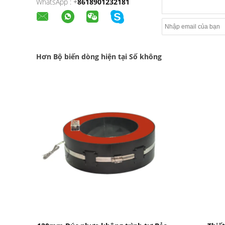
WhatsApp :
+
8618901232181
Hơn Bộ biến dòng hiện tại Số không
Bad Request