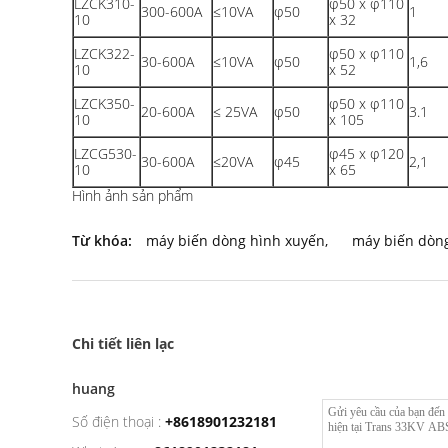
LZCK310-
φ50 x φ110
300-600A
≤10VA
φ50
1
10
x 32
LZCK322-
φ50 x φ110
30-600A
≤10VA
φ50
1,6
10
x 52
LZCK350-
φ50 x φ110
20-600A
≤ 25VA
φ50
3.1
10
x 105
LZCG530-
φ45 x φ120
30-600A
≤20VA
φ45
2,1
10
x 65
Hình ảnh sản phẩm
Từ khóa:
máy biến dòng hình xuyến
,
máy biến dòn
Chi tiết liên lạc
huang
Số điện thoại :
+8618901232181