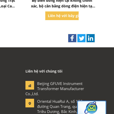
ông Trật
Bộ biến dòng hiện tại không chính
Loại Cao
xác, bộ cân bằng dòng điện hiện tại
với CE
iờ
Liên hệ với bây giờ
Liên hệ với chúng tôi
Beijing GFUVE Instrument
Transformer Manufacturer
Co.,Ltd.
Oriental HuaRui A, số 150
đường Quan Trang, quận
Triều Dương, Bắc Kinh,