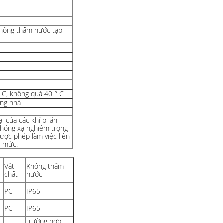
không thấm nước tạp
° C, không quá 40 ° C
ong nhà
i của các khí bị ăn
phóng xạ nghiêm trọng
Được phép làm việc liên
h mức.
Vật
Không thấm
chất
nước
PC
IP65
PC
IP65
trường hợp