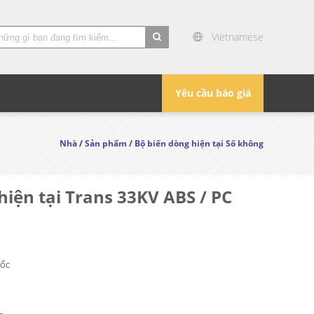
Vietnamese
search
Yêu cầu báo giá
Nhà
/
Sản phẩm
/
Bộ biến dòng hiện tại Số không
iện tại Trans 33KV ABS / PC
ốc