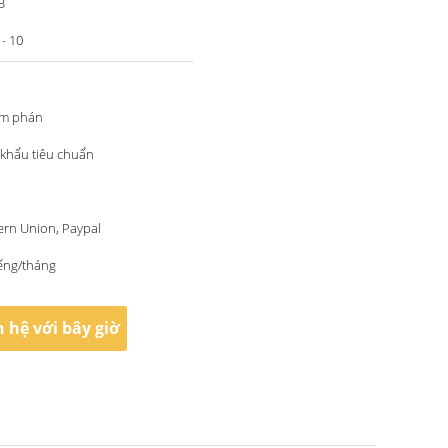
B
- 10
àm phán
 khẩu tiêu chuẩn
ern Union, Paypal
ếng/tháng
n hệ với bây giờ