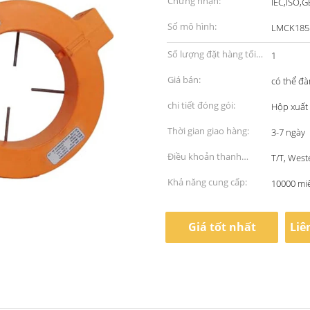
Chứng nhận:
IEC,ISO,G
Số mô hình:
LMCK185 
Số lượng đặt hàng tối
1
thiểu:
Giá bán:
có thể đ
chi tiết đóng gói:
Hộp xuất
Thời gian giao hàng:
3-7 ngày
Điều khoản thanh
T/T, West
toán:
Khả năng cung cấp:
10000 mi
Giá tốt nhất
Liê