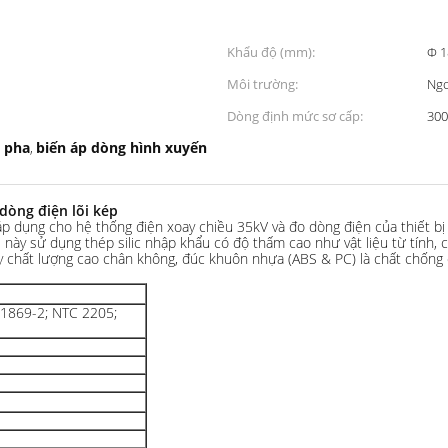
Khẩu độ (mm):
Φ 1
Môi trường:
Ngo
Dòng định mức sơ cấp:
300
 pha
biến áp dòng hình xuyến
,
dòng điện lõi kép
 dụng cho hệ thống điện xoay chiều 35kV và đo dòng điện của thiết bị
õi này sử dụng thép silic nhập khẩu có độ thấm cao như vật liệu từ tính,
y chất lượng cao chân không, đúc khuôn nhựa (ABS & PC) là chất chống 
61869-2; NTC 2205;