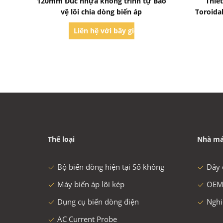
120mm Đúc nhựa không trình tự Bảo
Thiế
vệ lõi chia dòng biến áp
Toroidal
xác C
Liên hệ với bây giờ
Thể loại
Nhà má
Bộ biến dòng hiện tại Số không
Dây 
Máy biến áp lõi kép
OEM
Dụng cụ biến dòng điện
Nghi
AC Current Probe