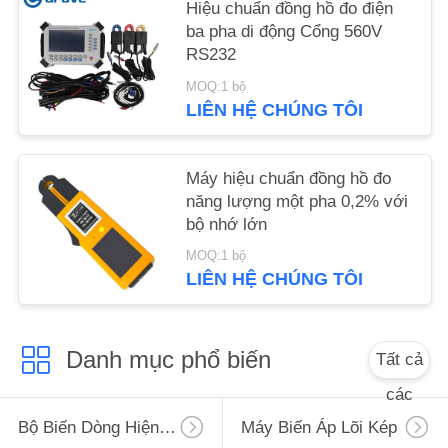
Hiệu chuẩn đồng hồ đo điện
PRIVACY
ba pha di động Cổng 560V
POLICY
RS232
MOQ:1 bộ
LIÊN HỆ CHÚNG TÔI
Máy hiệu chuẩn đồng hồ đo
năng lượng một pha 0,2% với
bộ nhớ lớn
MOQ:1 bộ
LIÊN HỆ CHÚNG TÔI
Danh mục phổ biến
Tất cả
các
Bộ Biến Dòng Hiện Tại Số Không
Máy Biến Áp Lõi Kép