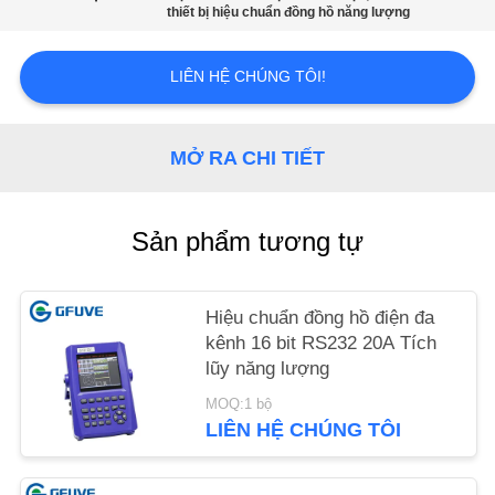
thiết bị hiệu chuẩn đồng hồ năng lượng
TIN
LIÊN HỆ CHÚNG TÔI!
TỨC
YÊU
MỞ RA CHI TIẾT
CẦU
BÁO
Sản phẩm tương tự
GIÁ
Hiệu chuẩn đồng hồ điện đa
SƠ
kênh 16 bit RS232 20A Tích
ĐỒ
lũy năng lượng
TRANG
MOQ:1 bộ
LIÊN HỆ CHÚNG TÔI
WEB