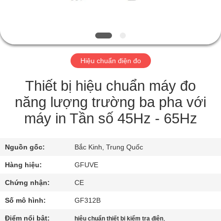
THAM
QUAN
NHÀ
MÁY
Hiệu chuẩn điện đo
KIỂM
Thiết bị hiệu chuẩn máy đo
SOÁT
năng lượng trường ba pha với
CHẤT
máy in Tần số 45Hz - 65Hz
LƯỢNG
Nguồn gốc:
Bắc Kinh, Trung Quốc
LIÊN
Hàng hiệu:
GFUVE
HỆ
Chứng nhận:
CE
CHÚNG
Số mô hình:
GF312B
TÔI
Điểm nổi bật:
,
hiệu chuẩn thiết bị kiểm tra điện