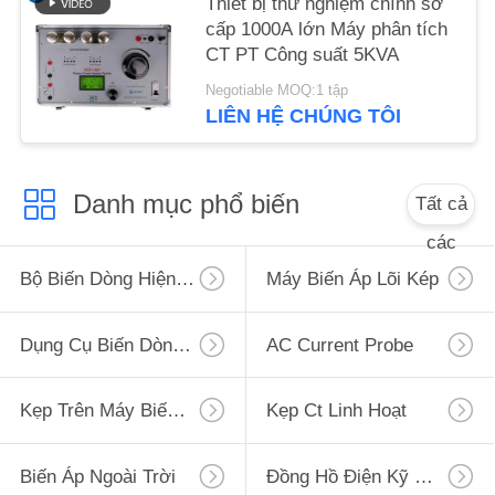
Thiết bị thử nghiệm chính sơ
cấp 1000A lớn Máy phân tích
CT PT Công suất 5KVA
Negotiable MOQ:1 tập
LIÊN HỆ CHÚNG TÔI
Danh mục phổ biến
Tất cả
các
Bộ Biến Dòng Hiện Tại Số Không
Máy Biến Áp Lõi Kép
Dụng Cụ Biến Dòng Điện
AC Current Probe
Kẹp Trên Máy Biến Áp Hiện Tại
Kẹp Ct Linh Hoạt
Biến Áp Ngoài Trời
Đồng Hồ Điện Kỹ Thuật Số