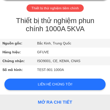
THAM
Thiết bị thử nghiệm tiêm chính
QUAN
NHÀ
Thiết bị thử nghiệm phun
MÁY
chính 1000A 5KVA
KIỂM
Nguồn gốc:
Bắc Kinh, Trung Quốc
SOÁT
Hàng hiệu:
GFUVE
CHẤT
Chứng nhận:
ISO9001, CE, KEMA, CNAS
LƯỢNG
Số mô hình:
TEST-901 1000A
LIÊN
LIÊN HỆ CHÚNG TÔI!
HỆ
CHÚNG
MỞ RA CHI TIẾT
TÔI