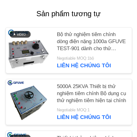
Sản phẩm tương tự
YÊU
CẦU
BÁO
Bộ thử nghiệm tiêm chính
dòng điện nặng 1000a GFUVE
GIÁ
TEST-901 dành cho thử
nghiệm kiểm tra tỷ lệ Ct-901
Negotiable MOQ:1bộ
TIN
LIÊN HỆ CHÚNG TÔI
TỨC
5000A 25KVA Thiết bị thử
nghiệm tiêm chính Bộ dụng cụ
thử nghiệm tiêm hiện tại chính
Negotiable MOQ:1
LIÊN HỆ CHÚNG TÔI