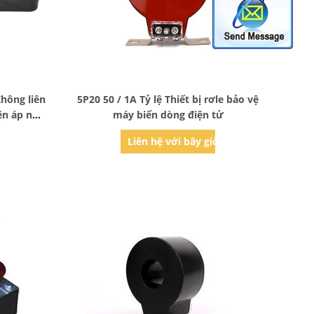
Bad Request
Không liên
5P20 50 / 1A Tỷ lệ Thiết bị rơle bảo vệ
ện áp nội
máy biến dòng điện tử
g
ờ
Liên hệ với bây giờ