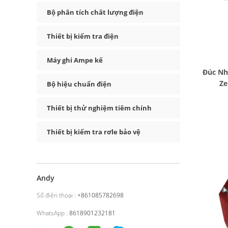
Bộ phân tích chất lượng điện
Thiết bị kiểm tra điện
Máy ghi Ampe kế
Đúc Nh
Ze
Bộ hiệu chuẩn điện
Thiết bị thử nghiệm tiêm chính
Thiết bị kiểm tra rơle bảo vệ
Andy
Số điện thoại :
+861085782698
WhatsApp :
8618901232181