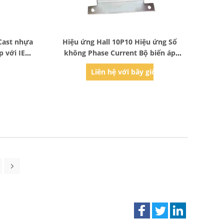
Bad Request
Cast nhựa
Hiệu ứng Hall 10P10 Hiệu ứng Số
p với IEC
không Phase Current Bộ biến áp
80mm Độ mở ống kính Tối đa 50Hz /
ờ
Liên hệ với bây giờ
60Hz