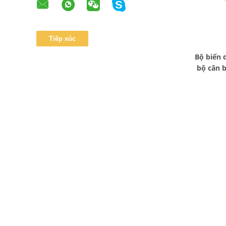
Bộ biến 
bộ cân b