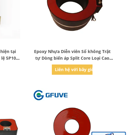
Bad Request
hiện tại
Epoxy Nhựa Diễn viên Số không Trật
 lệ 5P10
tự Dòng biến áp Split Core Loại Cao
Vôn
ờ
Liên hệ với bây giờ