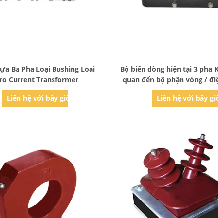
Bad Request
Bad Request
ựa Ba Pha Loại Bushing Loại
Bộ biến dòng hiện tại 3 pha 
ro Current Transformer
quan đến bộ phận vòng / đi
bộ có thể thổi phồn
Liên hệ với bây giờ
Liên hệ với bây gi