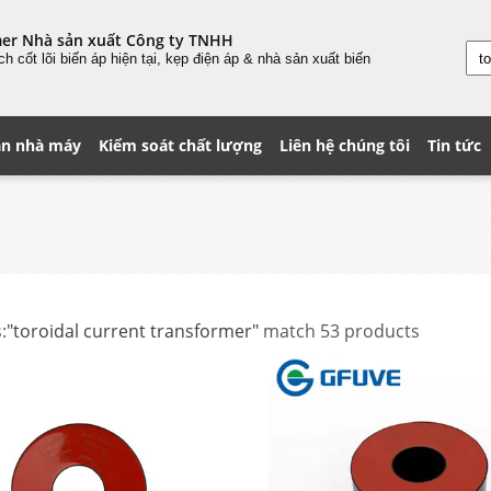
mer Nhà sản xuất Công ty TNHH
ách
cốt lõi
biến áp hiện tại, kẹp điện áp & nhà sản xuất biến
n nhà máy
Kiểm soát chất lượng
Liên hệ chúng tôi
Tin tức
:
"toroidal current transformer"
match 53 products