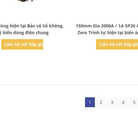
Bad Request
Bad Request
dòng hiện tại Bảo vệ Số không,
150mm Dia 2000A / 1A 5P20 
ộ biến dòng điện chung
Zero Trình tự hiện tại biến á
61869-2
Liên hệ với bây giờ
Liên hệ với bây gi
1
2
3
4
5