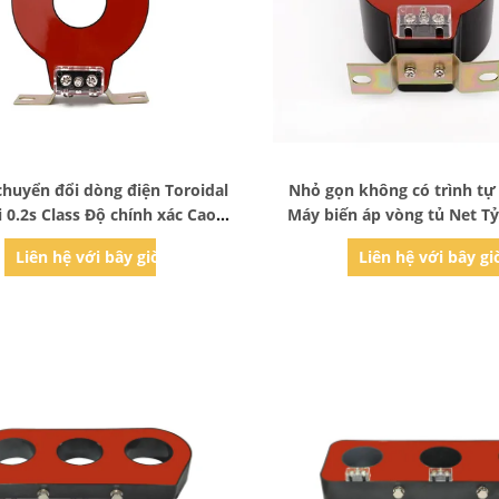
Bad Request
Bad Request
 chuyển đổi dòng điện Toroidal
Nhỏ gọn không có trình tự 
i 0.2s Class Độ chính xác Cao
Máy biến áp vòng tủ Net Tỷ
ho Máy đo Năng lượng
100A / 1A
Liên hệ với bây giờ
Liên hệ với bây gi