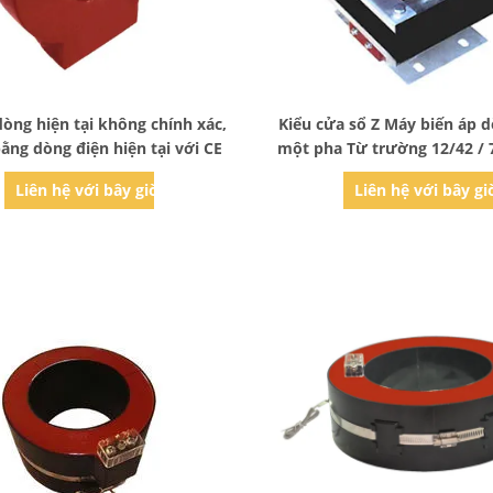
Bad Request
Bad Request
dòng hiện tại không chính xác,
Kiểu cửa sổ Z Máy biến áp 
ằng dòng điện hiện tại với CE
một pha Từ trường 12/42 / 
vệ
Liên hệ với bây giờ
Liên hệ với bây gi