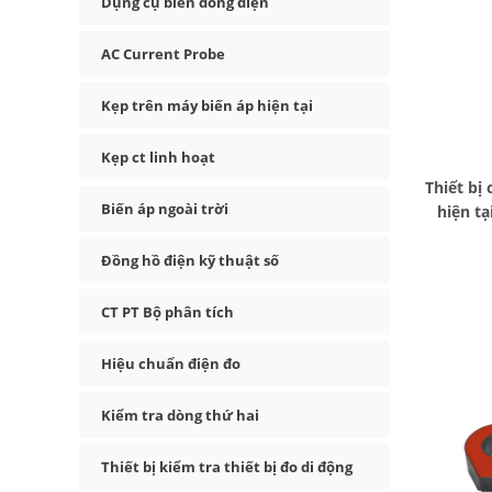
Dụng cụ biến dòng điện
AC Current Probe
Kẹp trên máy biến áp hiện tại
Kẹp ct linh hoạt
Thiết bị
Biến áp ngoài trời
hiện tạ
c
Đồng hồ điện kỹ thuật số
CT PT Bộ phân tích
Hiệu chuẩn điện đo
Kiểm tra dòng thứ hai
Thiết bị kiểm tra thiết bị đo di động