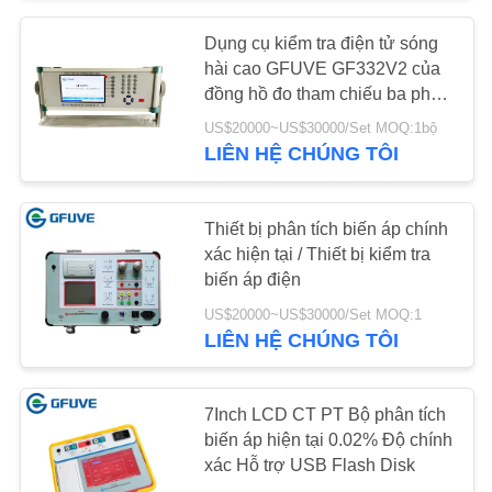
PRIVACY
Dụng cụ kiểm tra điện tử sóng
POLICY
hài cao GFUVE GF332V2 của
đồng hồ đo tham chiếu ba pha
GFUVE
US$20000~US$30000/Set MOQ:1bộ
LIÊN HỆ CHÚNG TÔI
Thiết bị phân tích biến áp chính
xác hiện tại / Thiết bị kiểm tra
biến áp điện
US$20000~US$30000/Set MOQ:1
LIÊN HỆ CHÚNG TÔI
7Inch LCD CT PT Bộ phân tích
biến áp hiện tại 0.02% Độ chính
xác Hỗ trợ USB Flash Disk