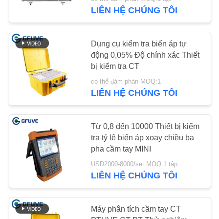
THAM
LIÊN HỆ CHÚNG TÔI
QUAN
NHÀ
Dụng cụ kiểm tra biến áp tự
MÁY
động 0,05% Độ chính xác Thiết
bị kiểm tra CT
KIỂM
có thể đàm phán MOQ:1
LIÊN HỆ CHÚNG TÔI
SOÁT
CHẤT
Từ 0,8 đến 10000 Thiết bị kiểm
LƯỢNG
tra tỷ lệ biến áp xoay chiều ba
pha cầm tay MINI
LIÊN
USD2000-8000/set MOQ:1 tập
LIÊN HỆ CHÚNG TÔI
HỆ
CHÚNG
TÔI
Máy phân tích cầm tay CT