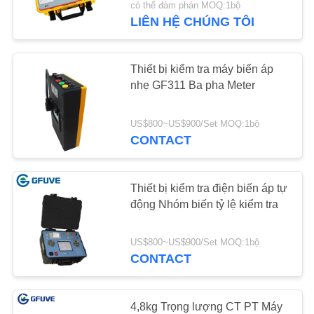
có thể đàm phán MOQ:1bộ
LIÊN HỆ CHÚNG TÔI
Thiết bị kiểm tra máy biến áp
nhẹ GF311 Ba pha Meter
US$800~US$900/Set MOQ:1bộ
CONTACT
Thiết bị kiểm tra điện biến áp tự
động Nhóm biến tỷ lệ kiểm tra
US$800~US$900/Set MOQ:1bộ
CONTACT
4,8kg Trọng lượng CT PT Máy