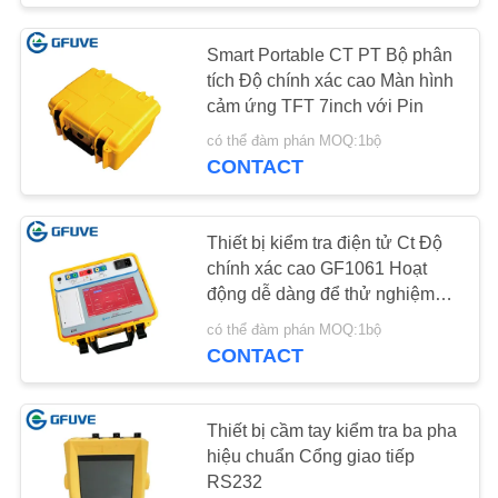
Smart Portable CT PT Bộ phân
tích Độ chính xác cao Màn hình
cảm ứng TFT 7inch với Pin
có thể đàm phán MOQ:1bộ
CONTACT
Thiết bị kiểm tra điện tử Ct Độ
chính xác cao GF1061 Hoạt
động dễ dàng để thử nghiệm
trong phòng thí nghiệm
có thể đàm phán MOQ:1bộ
CONTACT
Thiết bị cầm tay kiểm tra ba pha
hiệu chuẩn Cổng giao tiếp
RS232