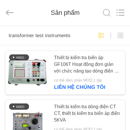
2026
Beijing
GFUVE
Sản phẩm
Instrument
Transformer
Manufacturer
Co.,Ltd..
All
TRANG
Rights
Reserved.
transformer test instruments
CHỦ
CÁC
Thiết bị kiểm tra biến áp
GF106T Hoạt động đơn giản
SẢN
với chức năng tạo dòng điện /
PHẨM
điện thế
có thể đàm phán MOQ:1 tập
LIÊN HỆ CHÚNG TÔI
VỀ
CHÚNG
Thiết bị kiểm tra dòng điện CT
TÔI
CT, thiết bị kiểm tra biến áp điện
5KVA
có thể đàm phán MOQ:1 tập