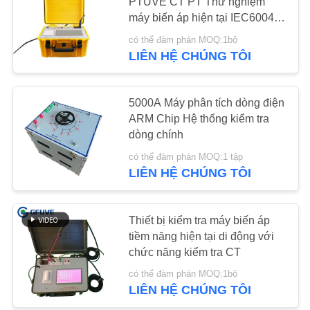
PTUVE CT PT Thử nghiệm
máy biến áp hiện tại IEC60044-
TIN
1
có thể đàm phán MOQ:1bộ
TỨC
LIÊN HỆ CHÚNG TÔI
YÊU
5000A Máy phân tích dòng điện
CẦU
ARM Chip Hệ thống kiểm tra
dòng chính
BÁO
có thể đàm phán MOQ:1 tập
GIÁ
LIÊN HỆ CHÚNG TÔI
SƠ
Thiết bị kiểm tra máy biến áp
ĐỒ
tiềm năng hiện tại di động với
chức năng kiểm tra CT
TRANG
có thể đàm phán MOQ:1bộ
WEB
LIÊN HỆ CHÚNG TÔI